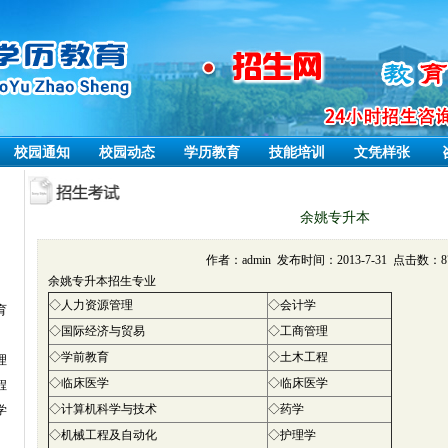
校园通知
校园动态
学历教育
技能培训
文凭样张
余姚专升本
作者：admin 发布时间：2013-7-31 点击数：87
余姚专升本招生专业
◇
人力资源管理
◇
会计学
育
◇
国际经济与贸易
◇
工商管理
◇
学前教育
◇
土木工程
理
◇
临床医学
◇
临床医学
程
◇
计算机科学与技术
◇
药学
学
◇
机械工程及自动化
◇
护理学