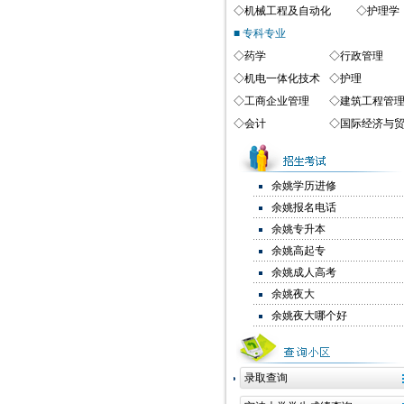
◇
机械工程及自动化
◇
护理学
■ 专科专业
◇
药学
◇
行政管理
◇
机电一体化技术
◇
护理
◇
工商企业管理
◇
建筑工程管
◇
会计
◇
国际经济与
余姚学历进修
余姚报名电话
余姚专升本
余姚高起专
余姚成人高考
余姚夜大
余姚夜大哪个好