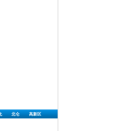
化
北仑
高新区