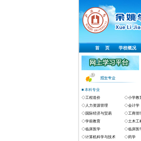
首 页
学校概况
■ 本科专业
◇
工程造价
◇
小学教
◇
人力资源管理
◇
会计学
◇
国际经济与贸易
◇
工商管
◇
学前教育
◇
土木工
◇
临床医学
◇
临床医
◇
计算机科学与技术
◇
药学