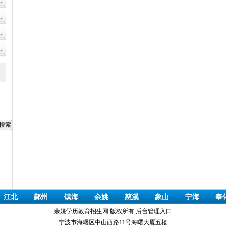
江北
鄞州
镇海
余姚
慈溪
象山
宁海
奉
余姚学历教育招生网 版权所有
后台管理入口
宁波市海曙区中山西路11号海曙大厦五楼